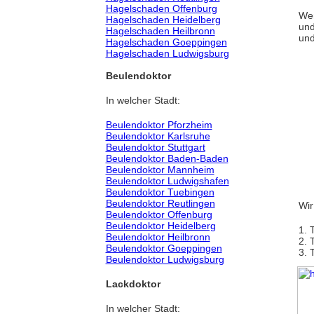
Hagelschaden Offenburg
Wen
Hagelschaden Heidelberg
und
Hagelschaden Heilbronn
und
Hagelschaden Goeppingen
Hagelschaden Ludwigsburg
Beulendoktor
In welcher Stadt:
Beulendoktor Pforzheim
Beulendoktor Karlsruhe
Beulendoktor Stuttgart
Beulendoktor Baden-Baden
Beulendoktor Mannheim
Beulendoktor Ludwigshafen
Beulendoktor Tuebingen
Beulendoktor Reutlingen
Wir
Beulendoktor Offenburg
Beulendoktor Heidelberg
1. 
Beulendoktor Heilbronn
2. 
Beulendoktor Goeppingen
3. 
Beulendoktor Ludwigsburg
Lackdoktor
In welcher Stadt: