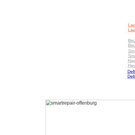
Lac
Lac
Beu
Beu
Sma
Sma
Hag
Hag
Dell
Del