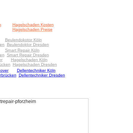
n
Hagelschaden Kosten
Hagelschaden Preise
Beulendokotor Köln
ken
Beulendoktor Dresden
Smart Repair Köln
ken
Smart Repair Dresden
er
Hagelschaden Köln
ücken
Hagelschaden Dresden
nover
Dellentechniker Köln
arbrücken
Dellentechniker Dresden